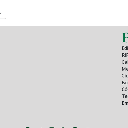
7
Edi
RI
Cal
Mez
Ci
Bo
Có
Tel
Ema