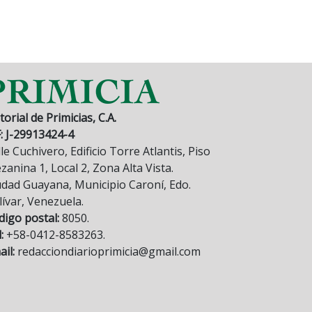
torial de Primicias, C.A.
F: J-29913424-4
le Cuchivero, Edificio Torre Atlantis, Piso
anina 1, Local 2, Zona Alta Vista.
udad Guayana, Municipio Caroní, Edo.
lívar, Venezuela.
digo postal:
8050.
:
+58-0412-8583263.
il:
redacciondiarioprimicia@gmail.com