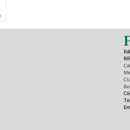
2
Edi
RI
Cal
Mez
Ci
Bo
Có
Tel
Ema