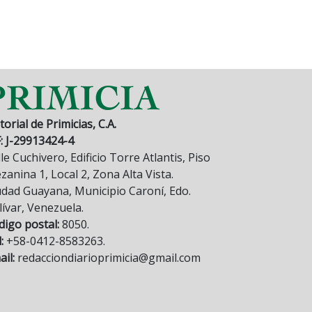
torial de Primicias, C.A.
F: J-29913424-4
le Cuchivero, Edificio Torre Atlantis, Piso
anina 1, Local 2, Zona Alta Vista.
udad Guayana, Municipio Caroní, Edo.
lívar, Venezuela.
digo postal:
8050.
:
+58-0412-8583263.
il:
redacciondiarioprimicia@gmail.com