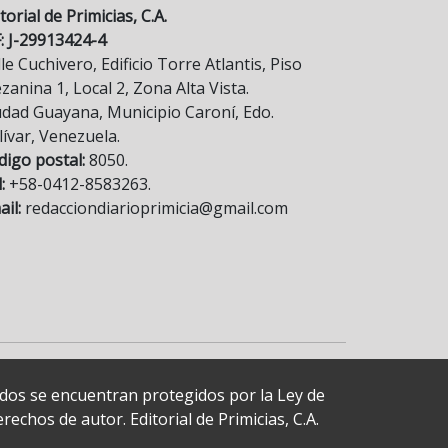
torial de Primicias, C.A.
F: J-29913424-4
le Cuchivero, Edificio Torre Atlantis, Piso
anina 1, Local 2, Zona Alta Vista.
udad Guayana, Municipio Caroní, Edo.
lívar, Venezuela.
digo postal:
8050.
:
+58-0412-8583263.
il:
redacciondiarioprimicia@gmail.com
cados se encuentran protegidos por la Ley de
echos de autor. Editorial de Primicias, C.A.