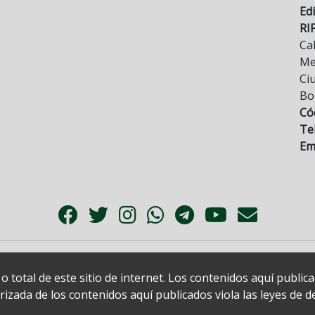
Edi
RI
Cal
Mez
Ci
Bo
Có
Tel
Ema
 total de este sitio de internet. Los contenidos aquí publi
zada de los contenidos aquí publicados viola las leyes de der