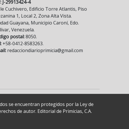
F: J-29913424-4
le Cuchivero, Edificio Torre Atlantis, Piso
anina 1, Local 2, Zona Alta Vista.
udad Guayana, Municipio Caroní, Edo.
lívar, Venezuela.
digo postal:
8050.
:
+58-0412-8583263.
il:
redacciondiarioprimicia@gmail.com
cados se encuentran protegidos por la Ley de
echos de autor. Editorial de Primicias, C.A.