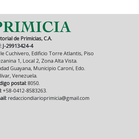
torial de Primicias, C.A.
F: J-29913424-4
le Cuchivero, Edificio Torre Atlantis, Piso
anina 1, Local 2, Zona Alta Vista.
udad Guayana, Municipio Caroní, Edo.
lívar, Venezuela.
digo postal:
8050.
:
+58-0412-8583263.
il:
redacciondiarioprimicia@gmail.com