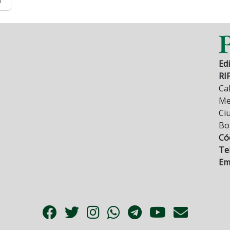
1
Edi
RI
Cal
Mez
Ci
Bo
Có
Tel
Ema