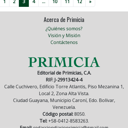
1
2
3
4
…
10
11
12
»
Acerca de Primicia
¿Quiénes somos?
Visión y Misión
Contáctenos
Editorial de Primicias, C.A.
RIF: J-29913424-4
Calle Cuchivero, Edificio Torre Atlantis, Piso Mezanina 1,
Local 2, Zona Alta Vista.
Ciudad Guayana, Municipio Caroní, Edo. Bolívar,
Venezuela.
Código postal:
8050.
Tel:
+58-0412-8583263.
Email:
redacciondiarioprimicia@gmail.com