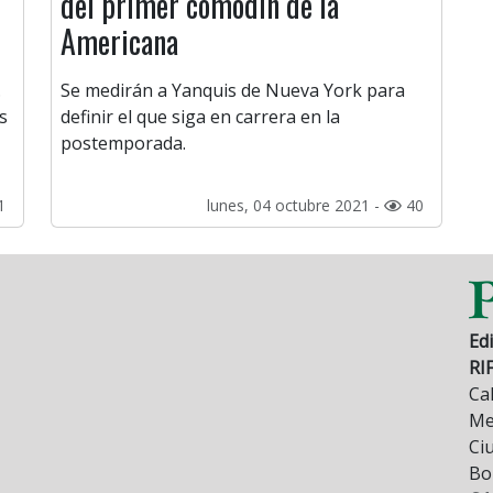
del primer comodín de la
Americana
.
Se medirán a Yanquis de Nueva York para
s
definir el que siga en carrera en la
postemporada.
1
lunes, 04 octubre 2021 -
40
Edi
RI
Cal
Mez
Ci
Bo