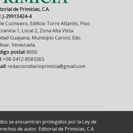
torial de Primicias, C.A.
F: J-29913424-4
le Cuchivero, Edificio Torre Atlantis, Piso
anina 1, Local 2, Zona Alta Vista.
udad Guayana, Municipio Caroní, Edo.
lívar, Venezuela.
digo postal:
8050.
:
+58-0412-8583263.
il:
redacciondiarioprimicia@gmail.com
cados se encuentran protegidos por la Ley de
echos de autor. Editorial de Primicias, C.A.