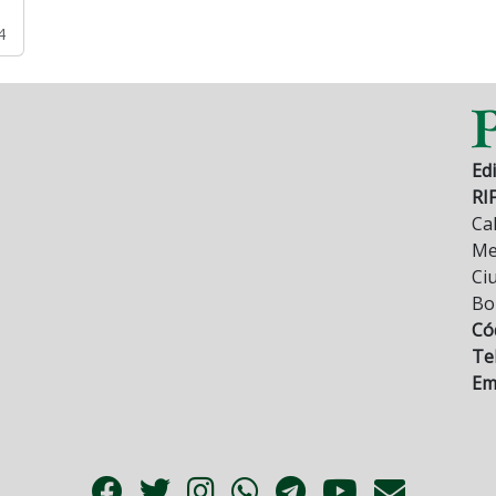
4
Edi
RI
Cal
Mez
Ci
Bo
Có
Tel
Ema