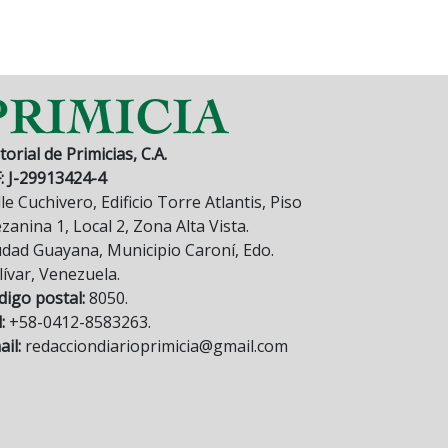
torial de Primicias, C.A.
F: J-29913424-4
le Cuchivero, Edificio Torre Atlantis, Piso
anina 1, Local 2, Zona Alta Vista.
udad Guayana, Municipio Caroní, Edo.
lívar, Venezuela.
digo postal:
8050.
:
+58-0412-8583263.
il:
redacciondiarioprimicia@gmail.com