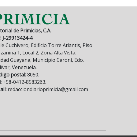
torial de Primicias, C.A.
F: J-29913424-4
le Cuchivero, Edificio Torre Atlantis, Piso
anina 1, Local 2, Zona Alta Vista.
udad Guayana, Municipio Caroní, Edo.
lívar, Venezuela.
digo postal:
8050.
:
+58-0412-8583263.
il:
redacciondiarioprimicia@gmail.com