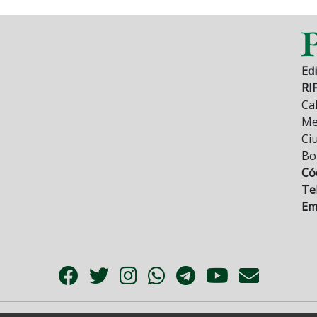
Edi
RI
Cal
Mez
Ci
Bo
Có
Tel
Ema