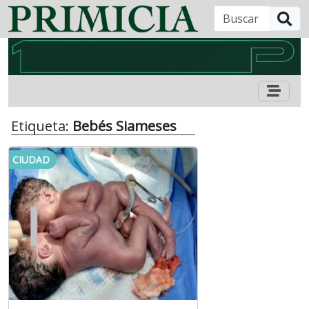
B
Etiqueta:
Bebés Siameses
CIUDAD