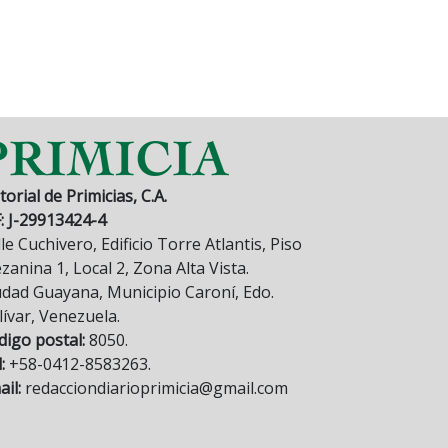
torial de Primicias, C.A.
F: J-29913424-4
le Cuchivero, Edificio Torre Atlantis, Piso
anina 1, Local 2, Zona Alta Vista.
udad Guayana, Municipio Caroní, Edo.
lívar, Venezuela.
digo postal:
8050.
:
+58-0412-8583263.
il:
redacciondiarioprimicia@gmail.com