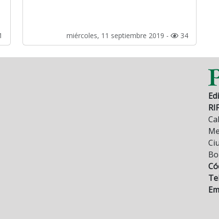
1
miércoles, 11 septiembre 2019 -
34
Edi
RI
Cal
Mez
Ci
Bo
Có
Tel
Ema