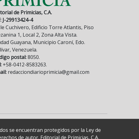
torial de Primicias, C.A.
F: J-29913424-4
le Cuchivero, Edificio Torre Atlantis, Piso
anina 1, Local 2, Zona Alta Vista.
udad Guayana, Municipio Caroní, Edo.
lívar, Venezuela.
digo postal:
8050.
:
+58-0412-8583263.
il:
redacciondiarioprimicia@gmail.com
cados se encuentran protegidos por la Ley de
echos de autor. Editorial de Primicias, C.A.