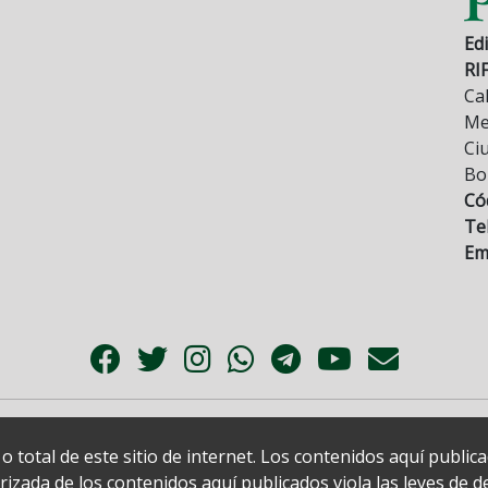
Edi
RI
Cal
Mez
Ci
Bo
Có
Tel
Ema
 total de este sitio de internet. Los contenidos aquí publi
zada de los contenidos aquí publicados viola las leyes de der