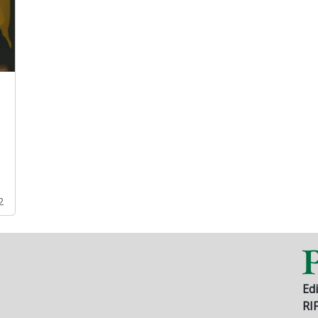
2
Edi
RI