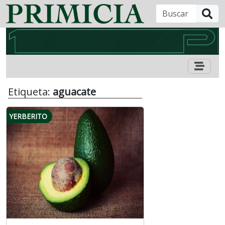
B
Etiqueta:
aguacate
YERBERITO