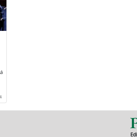
rá
4
Edi