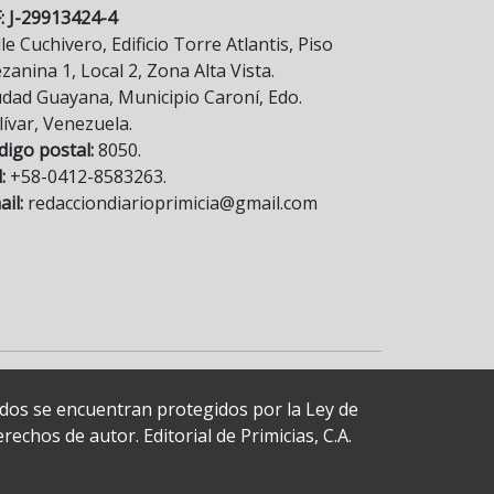
F: J-29913424-4
le Cuchivero, Edificio Torre Atlantis, Piso
anina 1, Local 2, Zona Alta Vista.
udad Guayana, Municipio Caroní, Edo.
lívar, Venezuela.
digo postal:
8050.
:
+58-0412-8583263.
il:
redacciondiarioprimicia@gmail.com
cados se encuentran protegidos por la Ley de
echos de autor. Editorial de Primicias, C.A.