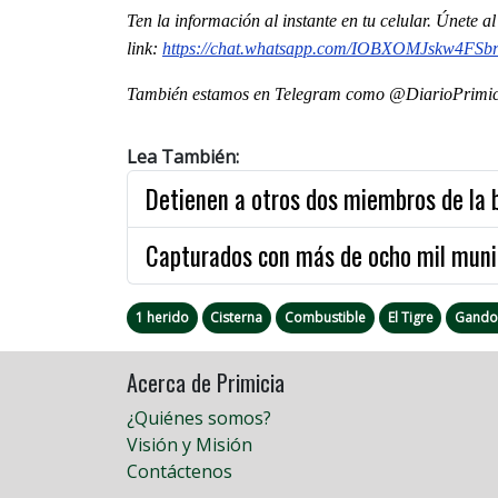
Ten la informaci
ón al instante en tu celular. Únete 
link:
https://chat.whatsapp.com/IOBXOMJskw4FS
También estamos en Telegram como @DiarioPrimici
Lea También:
Detienen a otros dos miembros de la 
Capturados con más de ocho mil munic
1 herido
Cisterna
Combustible
El Tigre
Gando
Acerca de Primicia
¿Quiénes somos?
Visión y Misión
Contáctenos