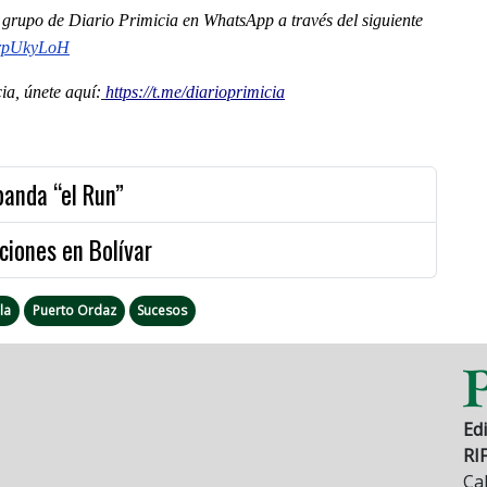
al grupo de Diario Primicia en WhatsApp a través del siguiente
brpUkyLoH
a, únete aquí:
https://t.me/diarioprimicia
banda “el Run”
iones en Bolívar
la
Puerto Ordaz
Sucesos
Edi
RI
Cal