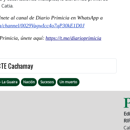
 Catia.
 Únete al canal de Diario Primicia en WhatsApp a
om/channel/0029VagwIcc4o7qP30kE1D0J
rimicia, únete aquí:
https://t.me/diarioprimicia
 CTE Cachamay
- La Guaira
Nación
Sucesos
Un muerto
Edi
RI
Cal