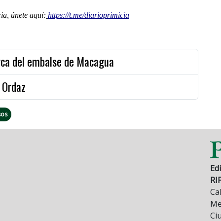
a, únete aquí:
https://t.me/diarioprimicia
ca del embalse de Macagua
 Ordaz
sos
Edi
RI
Cal
Mez
Ci