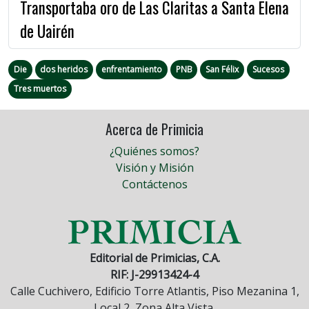
Transportaba oro de Las Claritas a Santa Elena
de Uairén
Die
dos heridos
enfrentamiento
PNB
San Félix
Sucesos
Tres muertos
Acerca de Primicia
¿Quiénes somos?
Visión y Misión
Contáctenos
Editorial de Primicias, C.A.
RIF: J-29913424-4
Calle Cuchivero, Edificio Torre Atlantis, Piso Mezanina 1,
Local 2, Zona Alta Vista.