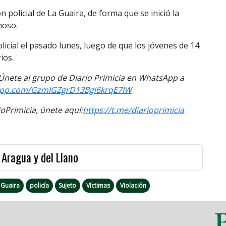
 policial de La Guaira, de forma que se inició la
hoso.
licial el pasado lunes, luego de que los jóvenes de 14
ios.
. Únete al grupo de Diario Primicia en WhatsApp a
sapp.com/GzmIGZgrD13Bgl6krqE7IW
Primicia, únete aquí:
https://t.me/diarioprimicia
 Aragua y del Llano
 Guaira
policía
Sujeto
Víctimas
Violación