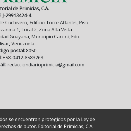
torial de Primicias, C.A.
F: J-29913424-4
le Cuchivero, Edificio Torre Atlantis, Piso
anina 1, Local 2, Zona Alta Vista.
udad Guayana, Municipio Caroní, Edo.
lívar, Venezuela.
digo postal:
8050.
:
+58-0412-8583263.
il:
redacciondiarioprimicia@gmail.com
cados se encuentran protegidos por la Ley de
echos de autor. Editorial de Primicias, C.A.