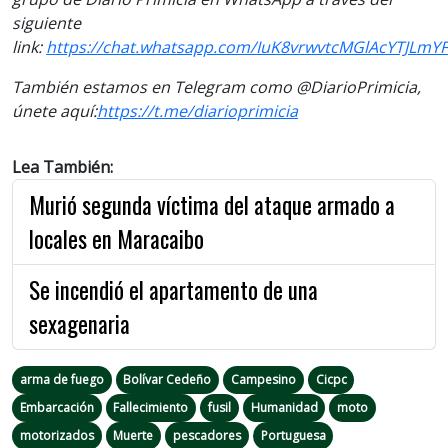
siguiente
link:
https://chat.whatsapp.com/IuK8vrwvtcMGlAcYTJLmYF
También estamos en Telegram como @DiarioPrimicia,
únete aquí:
https://t.me/diarioprimicia
Lea También:
Murió segunda víctima del ataque armado a
locales en Maracaibo
Se incendió el apartamento de una
sexagenaria
arma de fuego
Bolívar Cedeño
Campesino
Cicpc
Embarcación
Fallecimiento
fusil
Humanidad
moto
motorizados
Muerte
pescadores
Portuguesa