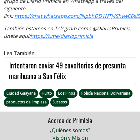
grupo de Diario Primicia en WhatsApp a través del
siguiente
link:
https://chat.whatsapp.com/JNpbhDD1NTj4ShvwC6si
También estamos en Telegram como @DiarioPrimicia,
únete aquí:
https://t.me/
diarioprimicia
Lea También:
Intentaron enviar 49 envoltorios de presunta
marihuana a San Félix
Ciudad Guayana
Hurto
Los Pinos
Policía Nacional Bolivariana
productos de limpieza
Sucesos
Acerca de Primicia
¿Quiénes somos?
Visión y Misión