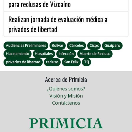
para reclusas de Vizcaíno
Realizan jornada de evaluación médica a
privados de libertad
Audiencias Preliminares
Bolívar
Cárceles
Cicpc
Guaiparo
Hacinamiento
Hospitales
Infección
Muerte de Recluso
privados de libertad
recluso
San Félix
TSJ
Acerca de Primicia
¿Quiénes somos?
Visión y Misión
Contáctenos