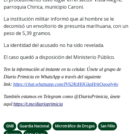
parroquia Chirica, municipio Caroní.
La institución militar informó que al hombre se le
decomisó un envoltorio de presunta marihuana, con un
peso de 5,39 gramos.
La identidad del acusado no ha sido revelada.
El caso quedó a disposición del Ministerio Público.
Ten la informaci
ón al instante en tu celular. Únete al grupo de
Diario Primicia en WhatsApp a través del siguiente
link:
https://chat.whatsapp.com/
IV62KtH0GkpHrkOqoqly4o
También estamos en Telegram como @DiarioPrimicia, únete
aquí:
https://t.me/
diarioprimicia
GNB
Guardia Nacional
Microtráfico de Drogas
San Félix