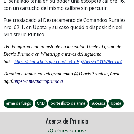
El señalado tenía en su poder una escopeta calibre 16,
con un cartucho del mismo calibre sin percutir.
Fue trasladado al Destacamento de Comandos Rurales
nro. 62-1, en Upata; y su caso quedó a disposición del
Ministerio Público.
Ten la información al instante en tu celular. Únete al grupo de
Diario Primicia en WhatsApp a través del siguiente
link:
https://chat.whatsapp.
com/GxCaEgZ5efzEdOTW9ea1nZ
También estamos en Telegram como @DiarioPrimicia, únete
aquí:
https://t.me/
diarioprimicia
arma de fuego
GNB
porte ilícito de arma
Sucesos
Upata
Acerca de Primicia
¿Quiénes somos?