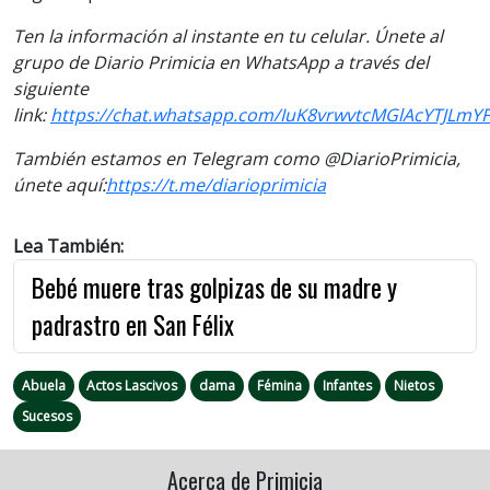
Ten la información al instante en tu celular. Únete al
grupo de Diario Primicia en WhatsApp a través del
siguiente
link:
https://chat.whatsapp.com/IuK8vrwvtcMGlAcYTJLmYF
También estamos en Telegram como @DiarioPrimicia,
únete aquí:
https://t.me/diarioprimicia
Lea También:
Bebé muere tras golpizas de su madre y
padrastro en San Félix
Abuela
Actos Lascivos
dama
Fémina
Infantes
Nietos
Sucesos
Acerca de Primicia