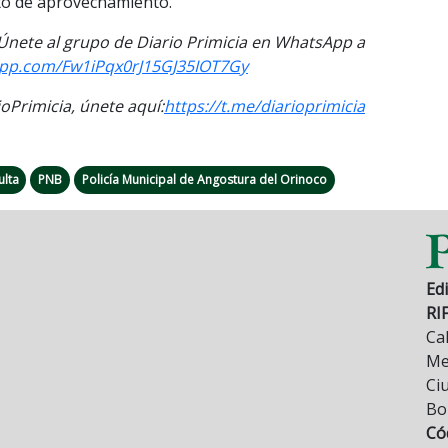
lito de aprovechamiento.
. Únete al grupo de Diario Primicia en WhatsApp a
app.com/Fw1iPqx0rJ15GJ35IOT7Gy
Primicia, únete aquí:
https://t.me/diarioprimicia
ulta
PNB
Policía Municipal de Angostura del Orinoco
Edi
RI
Cal
Mez
Ci
Bo
Có