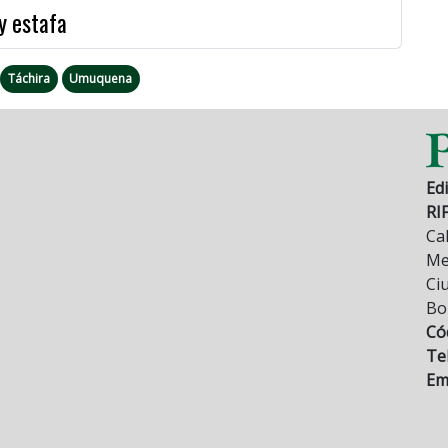
y estafa
Táchira
Umuquena
Edi
RI
Cal
Mez
Ci
Bo
Có
Tel
Ema