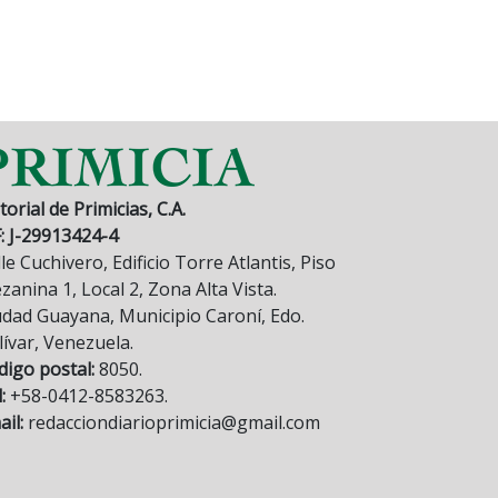
torial de Primicias, C.A.
F: J-29913424-4
le Cuchivero, Edificio Torre Atlantis, Piso
anina 1, Local 2, Zona Alta Vista.
udad Guayana, Municipio Caroní, Edo.
lívar, Venezuela.
digo postal:
8050.
:
+58-0412-8583263.
il:
redacciondiarioprimicia@gmail.com