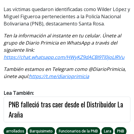
Las víctimas quedaron identificadas como Wilder López y
Miguel Figueroa pertenecientes a la Policía Nacional
Bolivariana (PNB), destacamento Santa Rosa.
Ten la información al instante en tu celular. Únete al
grupo de Diario Primicia en WhatsApp a través del
siguiente link:
https://chat.whatsapp.com/HWyKZ9dACBI9Tl0joLIRVu
También estamos en Telegram como @DiarioPrimicia,
únete aquí:
https://t.me/diarioprimicia
Lea También:
PNB falleció tras caer desde el Distribuidor La
Araña
arrollados
Barquisimeto
Funcionarios de la PNB
Lara
PNB