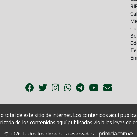
RI
Cal
Mez
Ci
Bo
Có
Tel
Ema
 total de este sitio de internet. Los contenidos aquí publi
zada de los contenidos aquí publicados viola las leyes de der
© 2026 Todos los derechos reservados.
primicia.com.ve