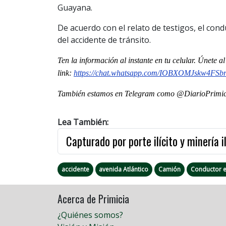
Guayana.
De acuerdo con el relato de testigos, el con
del accidente de tránsito.
Ten la informaci
ón al instante en tu celular. Únete 
link:
https://chat.whatsapp.com/IOBXOMJskw4FS
También estamos en Telegram como @DiarioPrimici
Lea También:
Capturado por porte ilícito y minería i
accidente
avenida Atlántico
Camión
Conductor e
Acerca de Primicia
¿Quiénes somos?