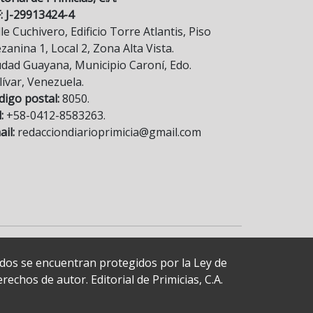
F: J-29913424-4
le Cuchivero, Edificio Torre Atlantis, Piso
anina 1, Local 2, Zona Alta Vista.
udad Guayana, Municipio Caroní, Edo.
lívar, Venezuela.
digo postal:
8050.
:
+58-0412-8583263.
il:
redacciondiarioprimicia@gmail.com
cados se encuentran protegidos por la Ley de
echos de autor. Editorial de Primicias, C.A.