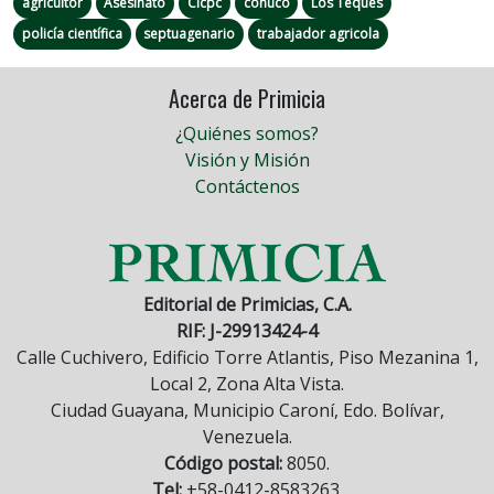
agricultor
Asesinato
Cicpc
conuco
Los Teques
policía científica
septuagenario
trabajador agricola
Acerca de Primicia
¿Quiénes somos?
Visión y Misión
Contáctenos
Editorial de Primicias, C.A.
RIF: J-29913424-4
Calle Cuchivero, Edificio Torre Atlantis, Piso Mezanina 1,
Local 2, Zona Alta Vista.
Ciudad Guayana, Municipio Caroní, Edo. Bolívar,
Venezuela.
Código postal:
8050.
Tel:
+58-0412-8583263.