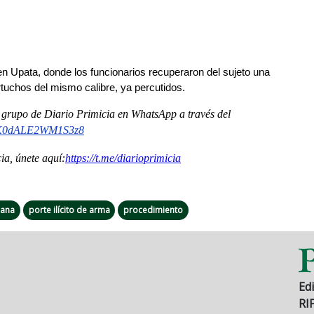
en Upata, donde los funcionarios recuperaron del sujeto una 
artuchos del mismo calibre, ya percutidos.
al grupo de Diario Primicia en WhatsApp a través del
K0dALE2WM1S3z8
a, únete aquí:
https://t.me/
diarioprimicia
iana
porte ilícito de arma
procedimiento
Edi
RI