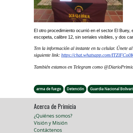
El otro procedimiento ocurrió en el sector El Buey, 
escopeta, calibre 12, sin seriales visibles, y dos c
Ten la información al instante en tu celular. Únete 
siguiente
link
:
https://chat.whatsapp.com/
ITZlFCo0
También estamos en Telegram como @DiarioPrimici
arma de fuego
Detención
Guardia Nacional Bolivar
Acerca de Primicia
¿Quiénes somos?
Visión y Misión
Contáctenos