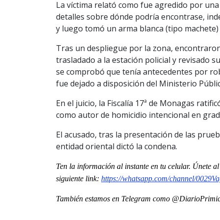
La víctima relató como fue agredido por una
detalles sobre dónde podría encontrase, inde
y luego tomó un arma blanca (tipo machete) 
Tras un despliegue por la zona, encontraron 
trasladado a la estación policial y revisado s
se comprobó que tenía antecedentes por rob
fue dejado a disposición del Ministerio Públi
En el juicio, la Fiscalía 17ª de Monagas ratif
como autor de homicidio intencional en grad
El acusado, tras la presentación de las prueb
entidad oriental dictó la condena.
Ten la informaci
ón al instante en tu celular. Únete a
siguiente
link
:
https://whatsapp.com/channel/
0029Va
También estamos en Telegram como @DiarioPrimici