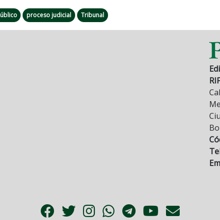
Público
proceso judicial
Tribunal
Edi
RI
Cal
Mez
Ci
Bo
Có
Tel
Ema