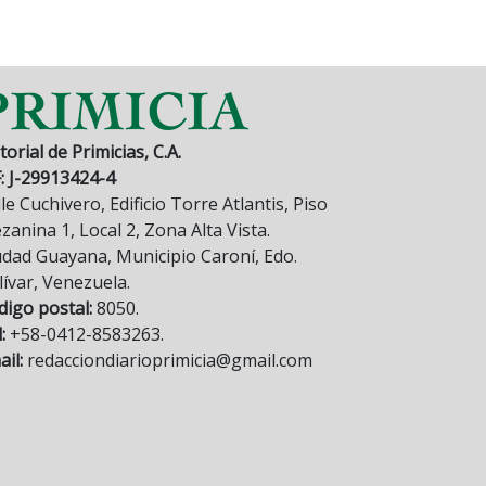
torial de Primicias, C.A.
F: J-29913424-4
le Cuchivero, Edificio Torre Atlantis, Piso
anina 1, Local 2, Zona Alta Vista.
udad Guayana, Municipio Caroní, Edo.
lívar, Venezuela.
digo postal:
8050.
:
+58-0412-8583263.
il:
redacciondiarioprimicia@gmail.com