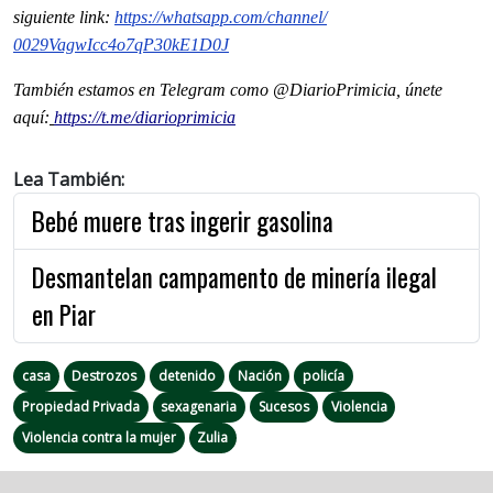
siguiente
link
:
https://whatsapp.com/channel/
0029VagwIcc4o7qP30kE1D0J
También estamos en Telegram como @DiarioPrimicia, únete
aquí:
https://t.me/diarioprimicia
Lea También:
Bebé muere tras ingerir gasolina
Desmantelan campamento de minería ilegal
en Piar
casa
Destrozos
detenido
Nación
policía
Propiedad Privada
sexagenaria
Sucesos
Violencia
Violencia contra la mujer
Zulia