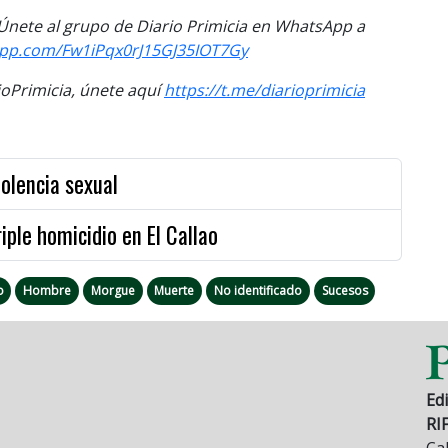
. Únete al grupo de Diario Primicia en WhatsApp a
app.com/Fw1iPqx0rJ15GJ35IOT7Gy
Primicia, únete aquí
https://t.me/diarioprimicia
olencia sexual
riple homicidio en El Callao
o
Hombre
Morgue
Muerte
No identificado
Sucesos
Edi
RI
Cal