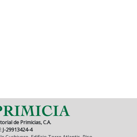
torial de Primicias, C.A.
F: J-29913424-4
le Cuchivero, Edificio Torre Atlantis, Piso