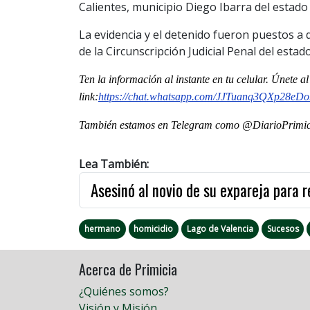
Calientes, municipio Diego Ibarra del estad
La evidencia y el detenido fueron puestos a d
de la Circunscripción Judicial Penal del esta
Ten la informaci
ón al instante en tu celular. Únete 
link:
https://chat.whatsapp.
com/JJTuanq3QXp28eD
También estamos en Telegram como @DiarioPrimici
Lea También:
Asesinó al novio de su expareja para 
hermano
homicidio
Lago de Valencia
Sucesos
Acerca de Primicia
¿Quiénes somos?
Visión y Misión