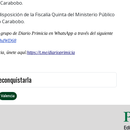
o Carabobo.
isposición de la Fiscalía Quinta del Ministerio Público
do Carabobo.
al grupo de Diario Primicia en WhatsApp a través del siguiente
ohdWD68
a, únete aquí:
https://t.me/
diarioprimicia
reconquistarla
Valencia
Edi