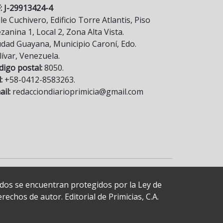
F: J-29913424-4
le Cuchivero, Edificio Torre Atlantis, Piso
anina 1, Local 2, Zona Alta Vista.
udad Guayana, Municipio Caroní, Edo.
lívar, Venezuela.
digo postal:
8050.
:
+58-0412-8583263.
il:
redacciondiarioprimicia@gmail.com
cados se encuentran protegidos por la Ley de
echos de autor. Editorial de Primicias, C.A.