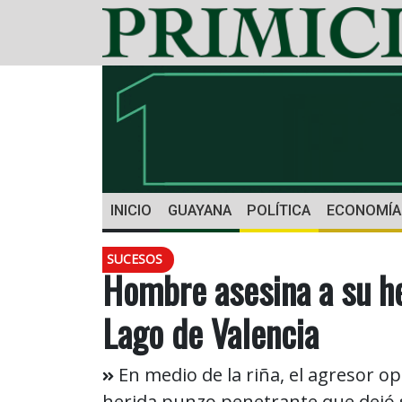
INICIO
GUAYANA
POLÍTICA
ECONOMÍA
SUCESOS
Hombre asesina a su he
Lago de Valencia
En medio de la riña, el agresor o
herida punzo penetrante que dejó s