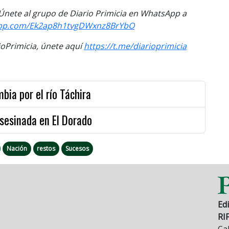
. Únete al grupo de Diario Primicia en WhatsApp a
sapp.com/Ek2ap8h1tvgDWxnz8BrYbO
Primicia, únete aquí
https://t.me/diarioprimicia
bia por el río Táchira
asesinada en El Dorado
Nación
restos
Sucesos
Edi
RI
Cal