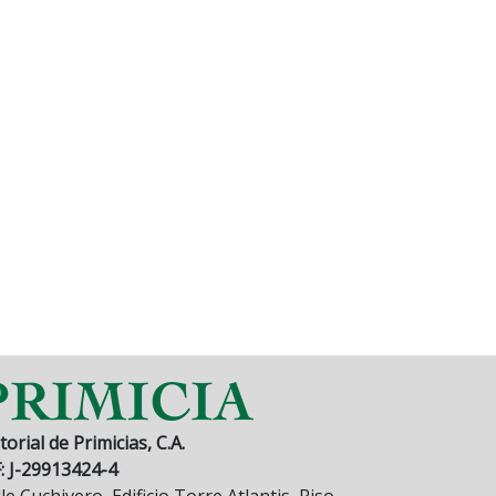
torial de Primicias, C.A.
F: J-29913424-4
le Cuchivero, Edificio Torre Atlantis, Piso