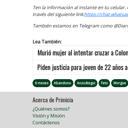
Ten la información al instante en tu celular
través del siguiente link:
https://chat.what
También estamos en Telegram como @Diario
Lea También:
Murió mujer al intentar cruzar a Colom
Piden justicia para joven de 22 años 
6 meses
Abandono
Anzoátegui
Feto
Morgue
Acerca de Primicia
¿Quiénes somos?
Visión y Misión
Contáctenos