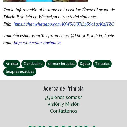
Ten la informaci
ón al instante en tu celular. Únete al grupo de
Diario Primicia en WhatsApp a través del siguiente
link:
https://chat.whatsapp.com/
KfW5lU87i3p59c1gcKqHZC
También estamos en Telegram como @DiarioPrimicia, únete
aquí:
https://t.me/diarioprimicia
Arresto
Clandestino
ofrecer terapias
Sujeto
Terapias
terapias estéticas
Acerca de Primicia
¿Quiénes somos?
Visión y Misión
Contáctenos