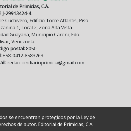
torial de Primicias, C.A.
F: J-29913424-4
le Cuchivero, Edificio Torre Atlantis, Piso
anina 1, Local 2, Zona Alta Vista.
udad Guayana, Municipio Caroní, Edo.
lívar, Venezuela.
digo postal:
8050.
:
+58-0412-8583263.
il:
redacciondiarioprimicia@gmail.com
cados se encuentran protegidos por la Ley de
echos de autor. Editorial de Primicias, C.A.