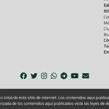
Edi
RI
Cal
Mez
Ci
Bo
Có
Tel
Ema
 total de este sitio de internet. Los contenidos aquí publi
zada de los contenidos aquí publicados viola las leyes de der