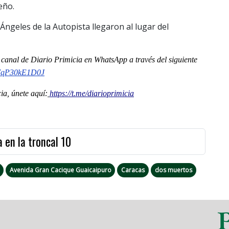
eño.
ngeles de la Autopista llegaron al lugar del
l
canal
de Diario Primicia en WhatsApp a través del siguiente
o7qP30kE1D0J
a, únete aquí:
https://t.me/diarioprimicia
 en la troncal 10
Avenida Gran Cacique Guaicaipuro
Caracas
dos muertos