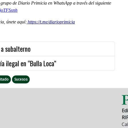
al grupo de Diario Primicia en WhatsApp a través del siguiente
WjoTFSxnh
a, únete aquí:
https://t.me/diarioprimicia
n a subalterno
a ilegal en “Bulla Loca”
citado
Sucesos
Edi
RI
Cal