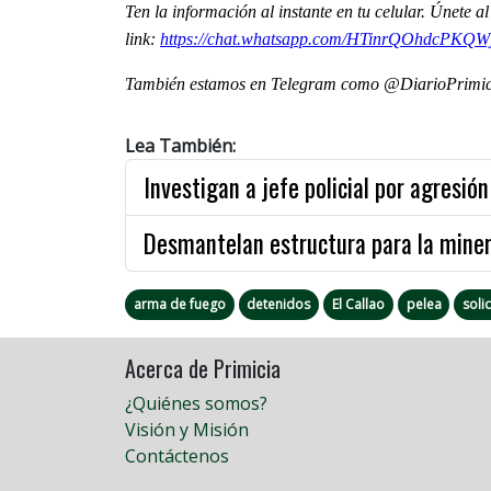
Ten la informaci
ón al instante en tu celular. Únete 
link:
https://chat.whatsapp.com/HTinrQOhdcPKQ
También estamos en Telegram como @DiarioPrimici
Lea También:
Investigan a jefe policial por agresió
Desmantelan estructura para la minerí
arma de fuego
detenidos
El Callao
pelea
soli
Acerca de Primicia
¿Quiénes somos?
Visión y Misión
Contáctenos