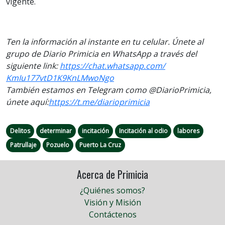
vigente.
Ten la información al instante en tu celular. Únete al
grupo de Diario Primicia en WhatsApp a través del
siguiente
link
:
https://chat.whatsapp.com/
KmIu177vtD1K9KnLMwoNgo
También estamos en Telegram como @DiarioPrimicia,
únete aquí:
https://t.me/
diarioprimicia
Delitos
determinar
incitación
Incitación al odio
labores
Patrullaje
Pozuelo
Puerto La Cruz
Acerca de Primicia
¿Quiénes somos?
Visión y Misión
Contáctenos