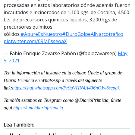
procesadas en estos laboratorios dónde además fueron
incautados e incinerados de 1.100 kgs. de Cocaína, 4.500
Lts. de precursores químicos líquidos, 3.200 kgs de
precursores químicos
sólidos.
#ApureEsNuestro
#DuroGolpeAlNarcotrafico
pic.twitter.com/09MEsseoaX
— Fabio Enrique Zavarse Pabón (@fabiozavarsep)
May
5, 2021
Ten la información al instante en tu celular. Únete al grupo de
Diario Primicia en WhatsApp a través del siguiente
link:
https://chat.whatsapp.com/Fr9gVHN4A436nOIw6sepgk
También estamos en Telegram como @DiarioPrimicia, únete
aquí
https://t.me/diarioprimicia
Lea También: