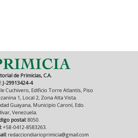
torial de Primicias, C.A.
F: J-29913424-4
le Cuchivero, Edificio Torre Atlantis, Piso
anina 1, Local 2, Zona Alta Vista.
udad Guayana, Municipio Caroní, Edo.
lívar, Venezuela.
digo postal:
8050.
:
+58-0412-8583263.
il:
redacciondiarioprimicia@gmail.com