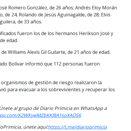
José Romero González, de 26 años; Andrés Eloy Morán
, de 24; Rolando de Jesús Aguinagalde, de 28; Elvis
guilera, de 33 años.
ficados fueron los de los hermanos Herikson José y
 de edad.
de Williams Alexis Gil Guilarte, de 21 años de edad.
tado Bolívar informó que 112 personas fueron
organismos de gestión de riesgo realizaron la
vió para evacuar a los sobrevivientes y recuperar los
. Únete al grupo de Diario Primicia en WhatsApp a
tsapp.com/K2WKywMZbKKJ8A1soXAQS6
Primicia, únete aquí:
https://t.me/diarioprimicia