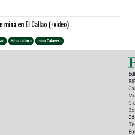
de mina en El Callao (+video)
lao
Mina Isidora
mina Talavera
Edi
RI
Cal
Mez
Ci
Bo
Có
Tel
Ema