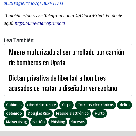
0029VagwIcc4o7qP30kE1D0J
También estamos en Telegram como @DiarioPrimicia, únete
aquí:
https://t.me/diarioprimicia
Lea También:
Muere motorizado al ser arrollado por camión
de bomberos en Upata
Dictan privativa de libertad a hombres
acusados de matar a diseñador venezolano
Cabimas
ciberdelincuente
Cicpc
Correos electrónicos
delito
detenido
Douglas Rico
Fraude electrónico
Hurto
Malvertising
Nación
Phishing
Sucesos