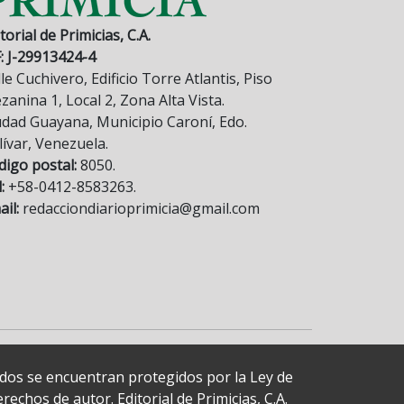
torial de Primicias, C.A.
F: J-29913424-4
le Cuchivero, Edificio Torre Atlantis, Piso
anina 1, Local 2, Zona Alta Vista.
udad Guayana, Municipio Caroní, Edo.
lívar, Venezuela.
digo postal:
8050.
:
+58-0412-8583263.
il:
redacciondiarioprimicia@gmail.com
cados se encuentran protegidos por la Ley de
echos de autor. Editorial de Primicias, C.A.