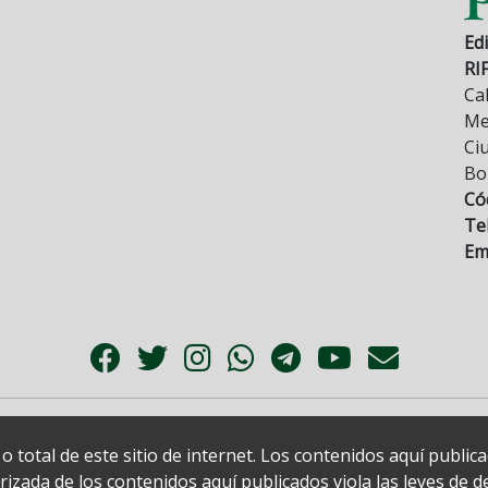
Edi
RI
Cal
Mez
Ci
Bo
Có
Tel
Ema
 total de este sitio de internet. Los contenidos aquí publi
zada de los contenidos aquí publicados viola las leyes de der