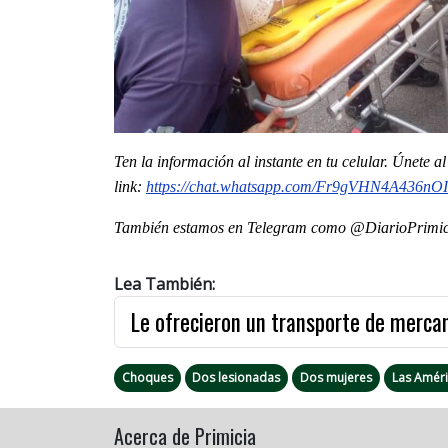
Ten la información al instante en tu celular. Únete 
link:
https://chat.whatsapp.com/Fr9gVHN4A436nO
También estamos en Telegram como @DiarioPrimici
Lea También:
Le ofrecieron un transporte de mercan
Choques
Dos lesionadas
Dos mujeres
Las Améri
Acerca de Primicia