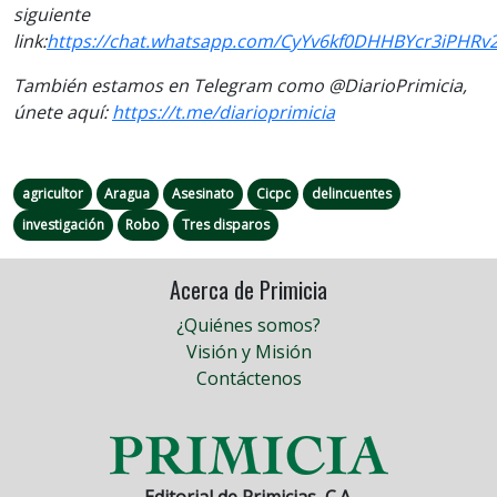
siguiente
link:
https://chat.whatsapp.com/CyYv6kf0DHHBYcr3iPHRv
También estamos en Telegram como @DiarioPrimicia,
únete aquí:
https://t.me/diarioprimicia
agricultor
Aragua
Asesinato
Cicpc
delincuentes
investigación
Robo
Tres disparos
Acerca de Primicia
¿Quiénes somos?
Visión y Misión
Contáctenos
Editorial de Primicias, C.A.