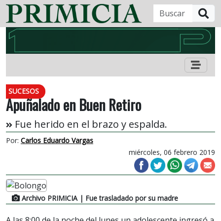
B
SUCESOS
Apuñalado en Buen Retiro
Fue herido en el brazo y espalda.
Por:
Carlos Eduardo Vargas
miércoles, 06 febrero 2019
Archivo PRIMICIA
| Fue trasladado por su madre
A las 8:00 de la noche del lunes un adolescente ingresó a