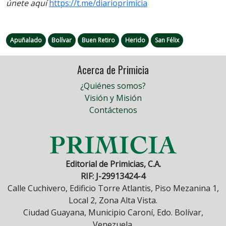
únete aquí
https://t.me/diarioprimicia
Apuñalado
Bolívar
Buen Retiro
Herido
San Félix
Acerca de Primicia
¿Quiénes somos?
Visión y Misión
Contáctenos
Editorial de Primicias, C.A.
RIF: J-29913424-4
Calle Cuchivero, Edificio Torre Atlantis, Piso Mezanina 1,
Local 2, Zona Alta Vista.
Ciudad Guayana, Municipio Caroní, Edo. Bolívar,
Venezuela.