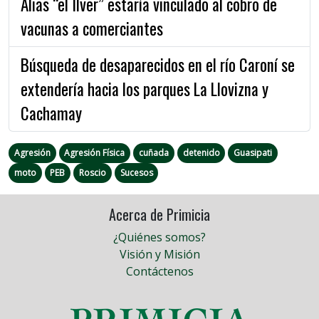
Alias “el Ilver” estaría vinculado al cobro de
vacunas a comerciantes
Búsqueda de desaparecidos en el río Caroní se
extendería hacia los parques La Llovizna y
Cachamay
Agresión
Agresión Física
cuñada
detenido
Guasipati
moto
PEB
Roscio
Sucesos
Acerca de Primicia
¿Quiénes somos?
Visión y Misión
Contáctenos