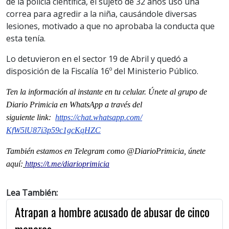
de la policía científica, el sujeto de 32 años usó una
correa para agredir a la niña, causándole diversas
lesiones, motivado a que no aprobaba la conducta que
esta tenía.
Lo detuvieron en el sector 19 de Abril y quedó a
disposición de la Fiscalía 16º del Ministerio Público.
Ten la informaci
ón al instante en tu celular. Únete al grupo de
Diario Primicia en WhatsApp a través del
siguiente
link
:
https://chat.whatsapp.com/
KfW5lU87i3p59c1gcKqHZC
También estamos en Telegram como @DiarioPrimicia, únete
aquí:
https://t.me/diarioprimicia
Lea También:
Atrapan a hombre acusado de abusar de cinco